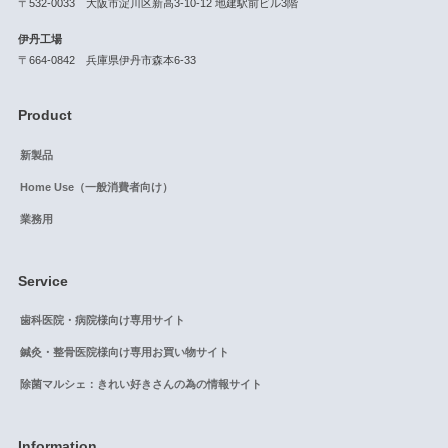
〒532-0033 大阪市淀川区新高3-10-12 地建駅前ビル3階
伊丹工場
〒664-0842 兵庫県伊丹市森本6-33
Product
新製品
Home Use（一般消費者向け）
業務用
Service
歯科医院・病院様向け専用サイト
鍼灸・整骨医院様向け専用お買い物サイト
除菌マルシェ：きれい好きさんの為の情報サイト
Information