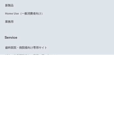
新製品
Home Use（一般消費者向け）
業務用
Service
歯科医院・病院様向け専用サイト
鍼灸・整骨医院様向け専用お買い物サイト
除菌マルシェ：きれい好きさんの為の情報サイト
Information
プライバシーポリシー
特定商取引法に関する表示
利用規約